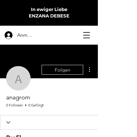
In ewiger Liebe
ENZANA DEBESE
Anmelden
Weitere Optionen
Folgen
anagrom
anagrom
0 Follower
0 Gefolgt