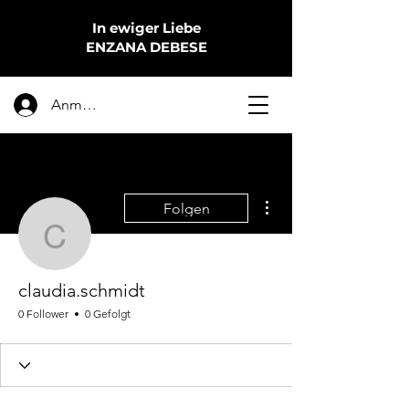
In ewiger Liebe
ENZANA DEBESE
Anmelden
Weitere Optionen
Folgen
claudia.schmidt
claudia.schmidt
0 Follower
0 Gefolgt