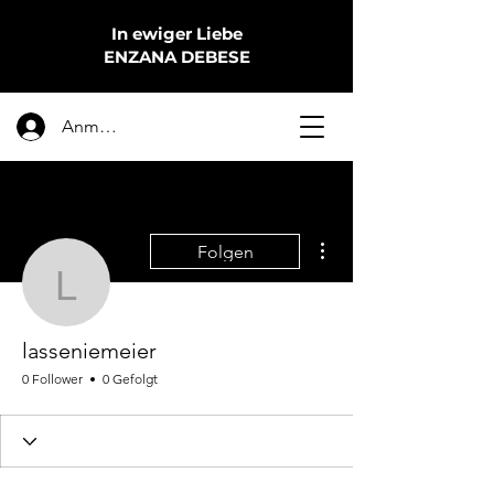
In ewiger Liebe
ENZANA DEBESE
Anmelden
Weitere Optionen
Folgen
lasseniemeier
lasseniemeier
0 Follower
0 Gefolgt