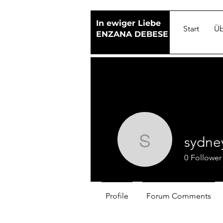
In ewiger Liebe
Start
Üb
ENZANA DEBESE
sydne
sydneyla
0
Follower
Profile
Forum Comments