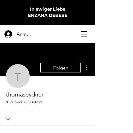
In ewiger Liebe
ENZANA DEBESE
Anmelden
Weitere Optionen
Folgen
thomaseydner
thomaseydner
0 Follower
0 Gefolgt